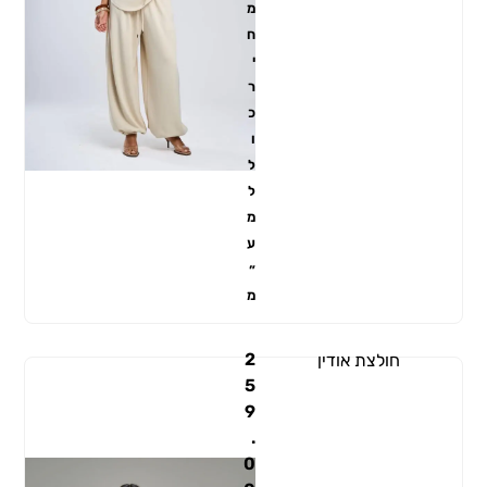
מ
ח
י
ר
כ
ו
ל
ל
מ
ע
״
מ
2
חולצת אודין
5
9
.
0