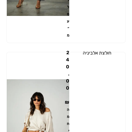
ל
מ
ע
״
מ
2
חולצת אלביניה
4
0
.
0
0
₪
ה
מ
ח
י