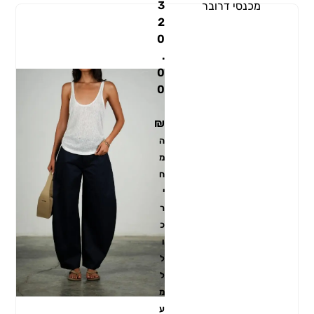
3
מכנסי דרובר
2
0
.
0
0
₪
ה
מ
ח
י
ר
כ
ו
ל
ל
מ
ע