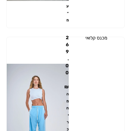
ע
״
מ
2
מכנס קלואי
6
9
.
0
0
₪
ה
מ
ח
י
ר
כ