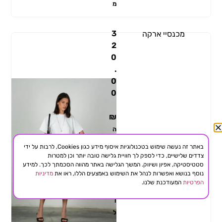
מ
3
מכנסיי ארקה
2
0
.
0
0
₪
ה
מ
באתר זה נעשה שימוש בטכנולוגיות איסוף מידע כגון Cookies, לרבות על ידי
ח
צדדים שלישיים, כדי לספק לך חוויית גלישה טובה יותר וכן למטרות
י
סטטיסטיקה, אפיון ושיווק. המשך הגלישה באתר מהווה הסכמתך לכך. למידע
נוסף בנושא ואפשרות לנהל את השימוש באמצעים הללו, ראו את
מדיניות
ר
הפרטיות
המעודכנת שלנו.
כ
ו
ל