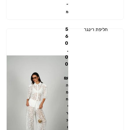
״
מ
5
חליפת רינגר
6
0
.
0
0
₪
ה
מ
ח
י
ר
כ
ו