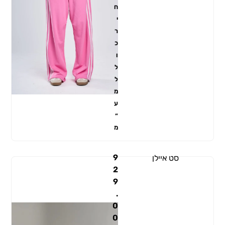
ח
י
ר
כ
ו
ל
ל
מ
ע
״
מ
9
סט איילן
2
9
.
0
0