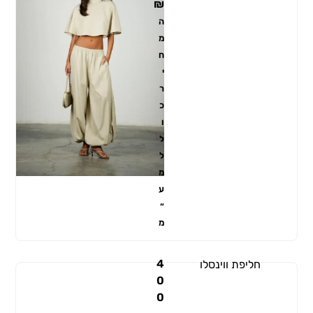
₪
ה
מ
ח
י
ר
כ
ו
ל
ל
מ
ע
״
מ
4
חליפת ווינסלו
0
0