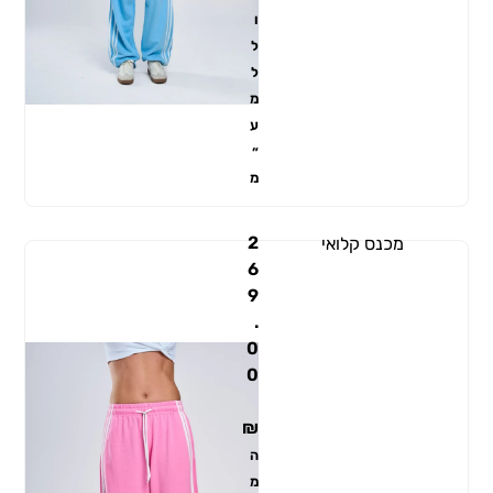
ו
ל
ל
מ
ע
״
מ
2
מכנס קלואי
6
9
.
0
0
₪
ה
מ