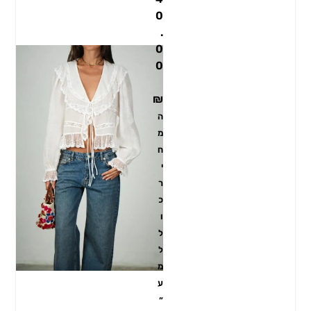
0
.
0
0
₪
ה
מ
ח
י
ר
כ
ו
ל
ל
מ
ע
״