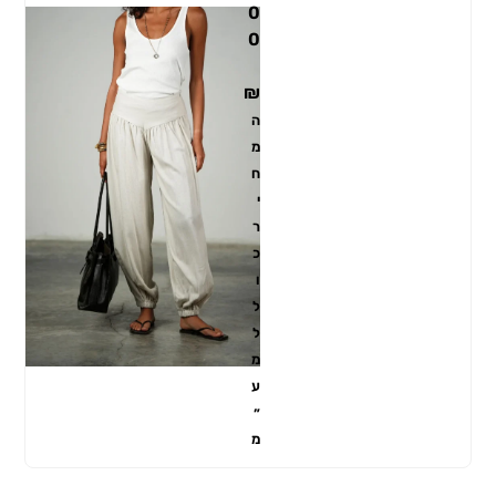
0
0
₪
ה
מ
ח
י
ר
כ
ו
ל
ל
מ
ע
״
מ