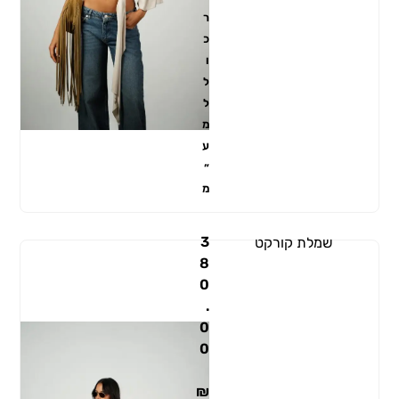
ר
כ
ו
ל
ל
מ
ע
״
מ
3
שמלת קורקט
8
0
.
0
0
₪