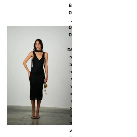
8
0
.
0
0
₪
ה
מ
ח
י
ר
כ
ו
ל
ל
מ
ע