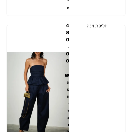
״
מ
4
חליפת וינה
8
0
.
0
0
₪
ה
מ
ח
י
ר
כ
ו
ל