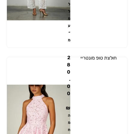
ל
ל
מ
ע
״
מ
2
חולצת טופ מונטריי
8
0
.
0
0
₪
ה
מ
ח