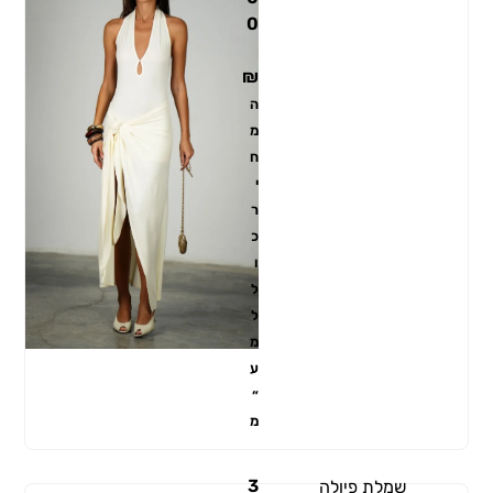
0
₪
ה
מ
ח
י
ר
כ
ו
ל
ל
מ
ע
״
מ
3
שמלת פיולה