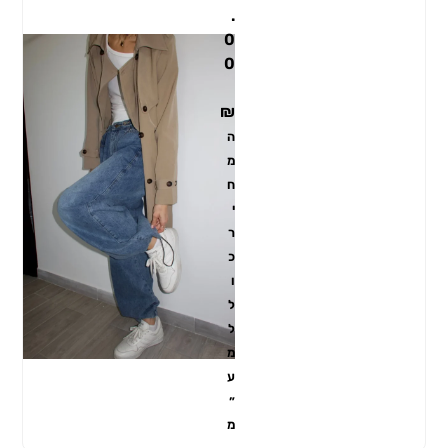
.
0
0
₪
ה
מ
ח
י
ר
כ
ו
ל
ל
מ
ע
״
מ