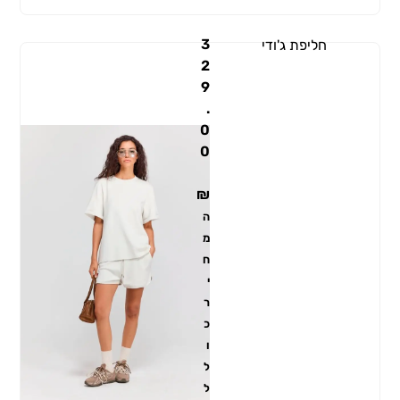
3
חליפת ג'ודי
2
9
.
0
0
₪
ה
מ
ח
י
ר
כ
ו
ל
ל