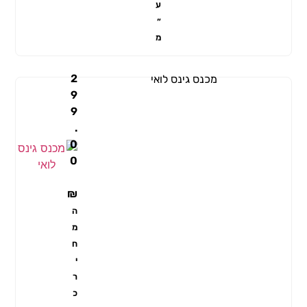
ע
״
מ
2
מכנס גינס לואי
9
9
.
0
0
₪
ה
מ
ח
י
ר
כ