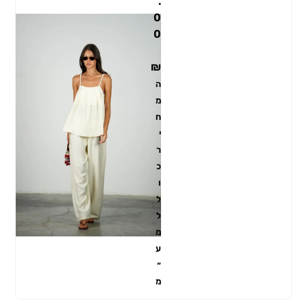
.
0
0
₪
ה
מ
ח
י
ר
כ
ו
ל
ל
מ
ע
״
מ