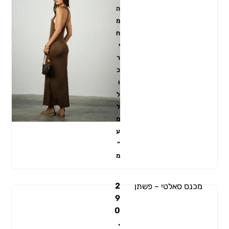
ה
מ
ח
י
ר
כ
ו
ל
ל
מ
ע
״
מ
2
מכנס סאלטי – פשתן
9
0
.