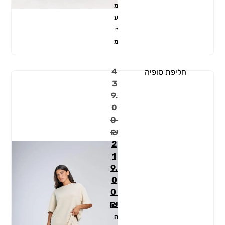
מ
ע
״
מ
4
חליפת סופיה
3
9.
0
0
₪
2
1
9.
0
0
₪
ה