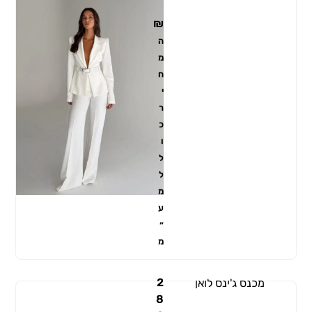
₪
ה
מ
ח
י
ר
כ
ו
ל
ל
מ
ע
״
מ
2
מכנס ג'ינס לואן
8