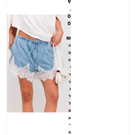
9
.
0
0
₪
ה
מ
ח
י
ר
כ
ו
ל
ל
מ
ע
״
מ