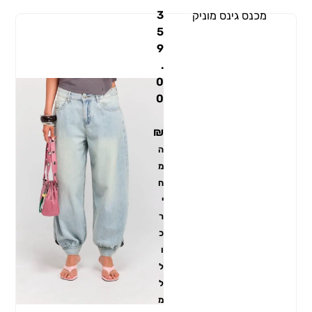
3
מכנס גינס מוניק
5
9
.
0
0
₪
ה
מ
ח
י
ר
כ
ו
ל
ל
מ