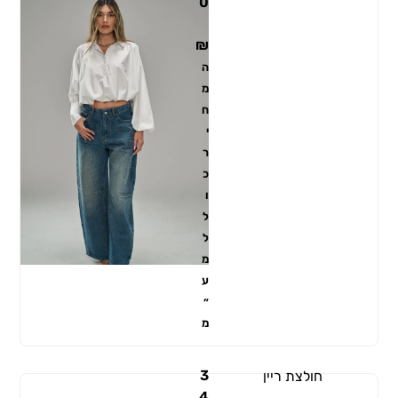
0
₪
ה
מ
ח
י
ר
כ
ו
ל
ל
מ
ע
״
מ
3
חולצת ריין
4