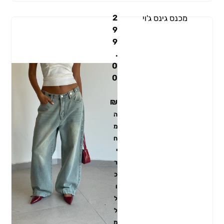
2
מכנס גינס ג'וי
9
9
.
0
0
₪
ה
מ
ח
י
ר
כ
ו
ל
ל
מ