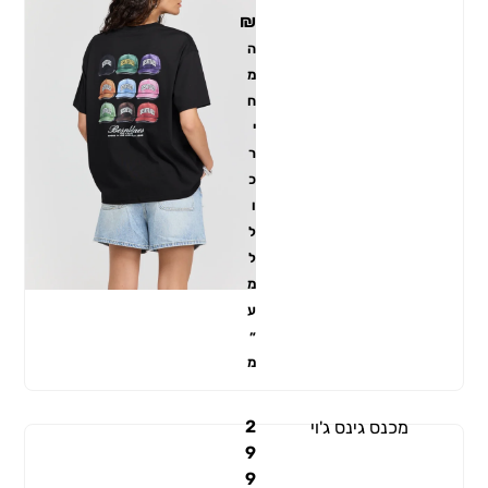
₪
ה
מ
ח
י
ר
כ
ו
ל
ל
מ
ע
״
מ
2
מכנס גינס ג'וי
9
9