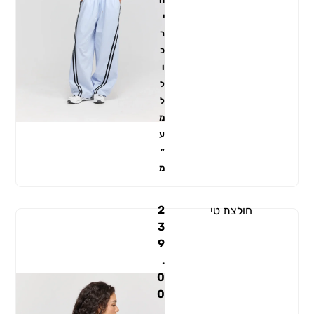
י
ר
כ
ו
ל
ל
מ
ע
״
מ
2
חולצת טי
3
9
.
0
0