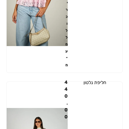
י
ר
כ
ו
ל
ל
מ
ע
״
מ
4
חליפת נלטון
4
0
.
0
0