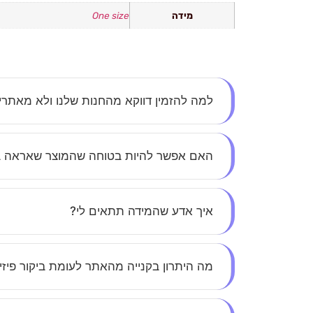
מידה
One size
למה להזמין דווקא מהחנות שלנו ולא מאתר
אצלנו את לא עוד מספר – כל לקוחה חשובה לנו. א
האם אפשר להיות בטוחה שהמוצר שאראה 
הסטייל.
בהחלט. כל התמונות באתר הן אותנטיות, ללא הפתע
איך אדע שהמידה תתאים לי?
בכל מוצר תמצאי טבלת מידות מפורטת, ואנחנו זמי
מה היתרון בקנייה מהאתר לעומת ביקור פיזי
חיסכון בזמן, נוחות מקסימלית, ומבצעים בלעדיים ל