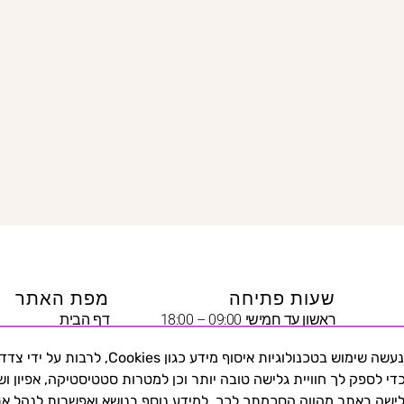
שעות פתיחה
מפת האתר
ראשון עד חמישי 09:00 – 18:00
דף הבית
שישי 09:00 – 13:00
יצירת קשר
באתר זה נעשה שימוש בטכנולוגיות איסוף מידע כגון Cookies, לרבות על י
שבת – סגור
היופי שבצניעות
די לספק לך חוויית גלישה טובה יותר וכן למטרות סטטיסטיקה, אפיון ושי
נשים
שה באתר מהווה הסכמתך לכך. למידע נוסף בנושא ואפשרות לנהל א