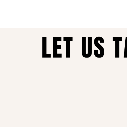
נות כל הזמן, איכות ללא פשרות ושירות מכל הלב – זה מה שהופך אותנו ל
LET US 