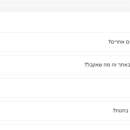
ים אחרים?
נחנו משקיעים בבחירת בגדים איכותיים, מחמיאים ונוחים שמתאימים לאי
באתר זה מה שאקבל?
ות, ואנחנו מקפידים לתאר את הפריטים בצורה מדויקת. בנוסף, השירות 
נים בוואטסאפ ובטלפון כדי לעזור לך לבחור את המידה הנכונה. ואם לא 
 בחנות?
אונליין. את יכולה להזמין בכל שעה, מכל מקום, ולקבל עד הבית תוך זמן 