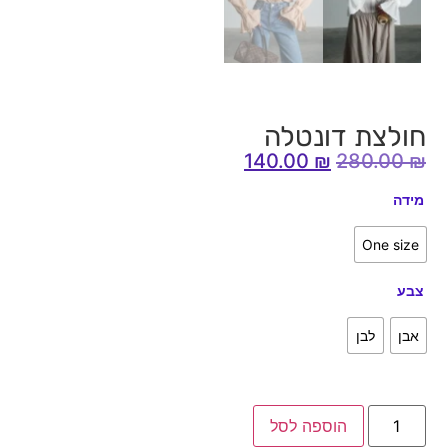
חולצת דונטלה
140.00
₪
280.00
₪
מידה
One size
צבע
אבן
לבן
הוספה לסל