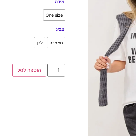
מידה
One size
צבע
חאמרה
לבן
הוספה לסל