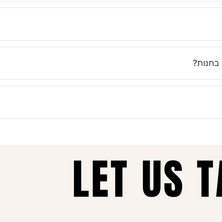
ות, ואנחנו מקפידים לתאר את הפריטים בצורה מדויקת. בנוסף, השירות 
נים בוואטסאפ ובטלפון כדי לעזור לך לבחור את המידה הנכונה. ואם לא 
 בחנות?
אונליין. את יכולה להזמין בכל שעה, מכל מקום, ולקבל עד הבית תוך זמן 
נות כל הזמן, איכות ללא פשרות ושירות מכל הלב – זה מה שהופך אותנו ל
LET US 