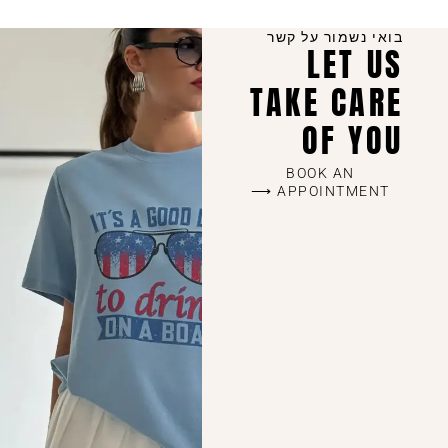
קצר.
השילוב בין יחס אישי, קולקציות מדויקות שמתעדכנות כל הזמן,
בואי נשמור על קשר
איכות ללא פשרות ושירות מכל הלב – זה מה שהופך אותנו
LET US
לבחירה של מאות לקוחות מרוצות שחוזרות שוב ושוב.
TAKE CARE
OF YOU
BOOK AN
APPOINTMENT ⟶