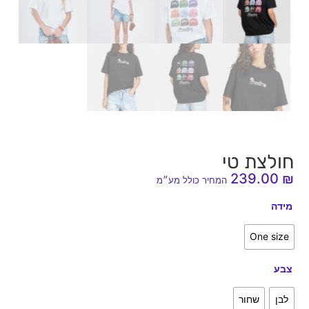
חולצת טי
239.00
₪
המחיר כולל מע״מ
מידה
One size
צבע
לבן
שחור