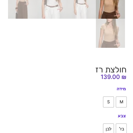
חולצת רז
139.00
₪
מידה
S
M
צבע
בז׳
לבן