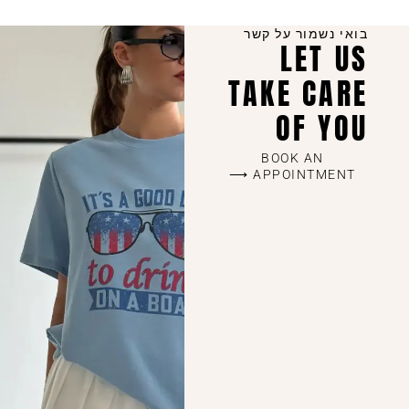
קצר.
השילוב בין יחס אישי, קולקציות מדויקות שמתעדכנות כל הזמן,
בואי נשמור על קשר
איכות ללא פשרות ושירות מכל הלב – זה מה שהופך אותנו
LET US
לבחירה של מאות לקוחות מרוצות שחוזרות שוב ושוב.
TAKE CARE
OF YOU
BOOK AN
APPOINTMENT ⟶