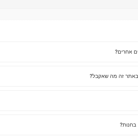
ים אחרים?
נחנו משקיעים בבחירת בגדים איכותיים, מחמיאים ונוחים שמתאימים לאי
באתר זה מה שאקבל?
ות, ואנחנו מקפידים לתאר את הפריטים בצורה מדויקת. בנוסף, השירות 
נים בוואטסאפ ובטלפון כדי לעזור לך לבחור את המידה הנכונה. ואם לא 
 בחנות?