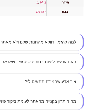
מידה
S
,
M
,
L
צבע
ירוק זית
למה להזמין דווקא מהחנות שלנו ולא מאתר
אצלנו את לא עוד מספר – כל לקוחה חשובה לנו. א
האם אפשר להיות בטוחה שהמוצר שאראה 
הסטייל.
בהחלט. כל התמונות באתר הן אותנטיות, ללא הפתע
איך אדע שהמידה תתאים לי?
בכל מוצר תמצאי טבלת מידות מפורטת, ואנחנו זמי
מה היתרון בקנייה מהאתר לעומת ביקור פיזי