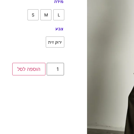
מידה
S
M
L
צבע
ירוק זית
הוספה לסל