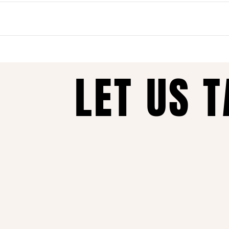
אונליין. את יכולה להזמין בכל שעה, מכל מקום, ולקבל עד הבית תוך זמן 
נות כל הזמן, איכות ללא פשרות ושירות מכל הלב – זה מה שהופך אותנו ל
LET US 