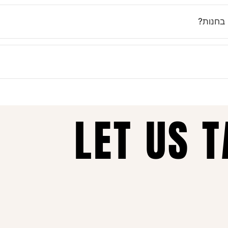
נים בוואטסאפ ובטלפון כדי לעזור לך לבחור את המידה הנכונה. ואם לא 
 בחנות?
אונליין. את יכולה להזמין בכל שעה, מכל מקום, ולקבל עד הבית תוך זמן 
נות כל הזמן, איכות ללא פשרות ושירות מכל הלב – זה מה שהופך אותנו ל
LET US 