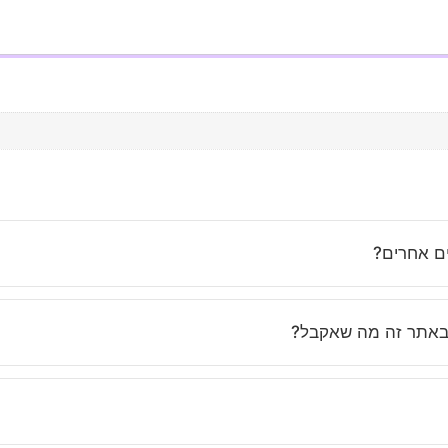
ים אחרים?
נחנו משקיעים בבחירת בגדים איכותיים, מחמיאים ונוחים שמתאימים לאי
באתר זה מה שאקבל?
ות, ואנחנו מקפידים לתאר את הפריטים בצורה מדויקת. בנוסף, השירות 