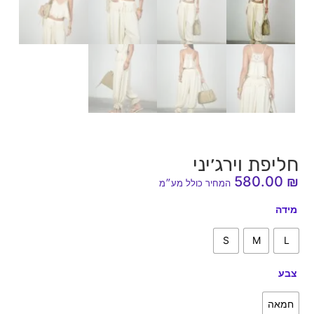
חליפת וירג׳יני
580.00
₪
המחיר כולל מע״מ
מידה
S
M
L
צבע
חמאה