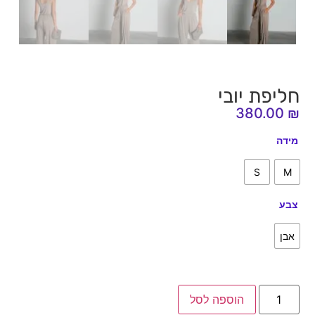
חליפת יובי
380.00
₪
מידה
S
M
צבע
אבן
הוספה לסל