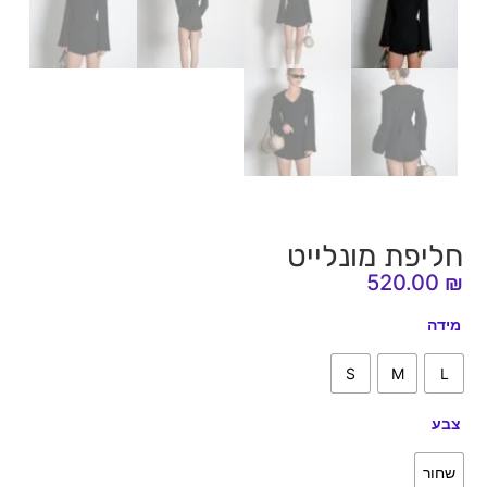
חליפת מונלייט
520.00
₪
מידה
S
M
L
צבע
שחור