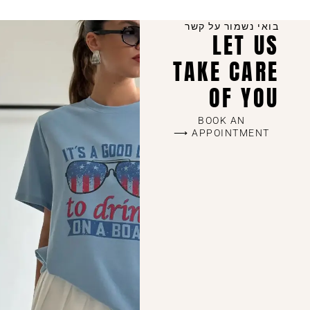
קצר.
השילוב בין יחס אישי, קולקציות מדויקות שמתעדכנות כל הזמן,
בואי נשמור על קשר
איכות ללא פשרות ושירות מכל הלב – זה מה שהופך אותנו
LET US
לבחירה של מאות לקוחות מרוצות שחוזרות שוב ושוב.
TAKE CARE
OF YOU
BOOK AN
APPOINTMENT ⟶