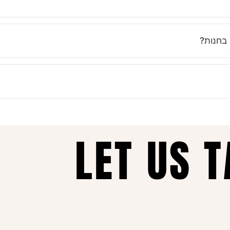
נים בוואטסאפ ובטלפון כדי לעזור לך לבחור את המידה הנכונה. ואם לא 
 בחנות?
אונליין. את יכולה להזמין בכל שעה, מכל מקום, ולקבל עד הבית תוך זמן 
נות כל הזמן, איכות ללא פשרות ושירות מכל הלב – זה מה שהופך אותנו ל
LET US 