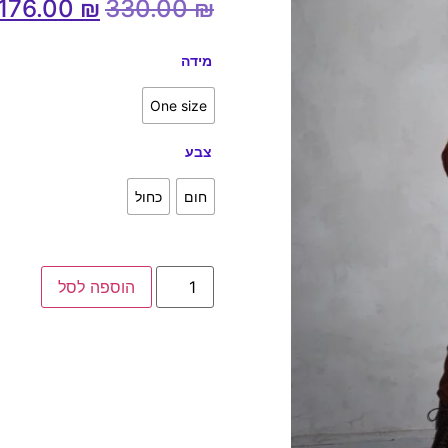
176.00
₪
330.00
₪
מידה
One size
צבע
חום
כחול
הוספה לסל