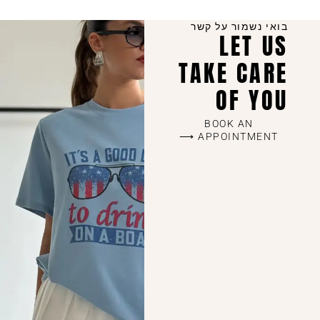
קצר.
השילוב בין יחס אישי, קולקציות מדויקות שמתעדכנות כל הזמן,
בואי נשמור על קשר
איכות ללא פשרות ושירות מכל הלב – זה מה שהופך אותנו
LET US
לבחירה של מאות לקוחות מרוצות שחוזרות שוב ושוב.
TAKE CARE
OF YOU
BOOK AN
APPOINTMENT ⟶