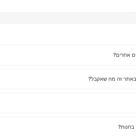
ים אחרים?
נחנו משקיעים בבחירת בגדים איכותיים, מחמיאים ונוחים שמתאימים לאי
באתר זה מה שאקבל?
ות, ואנחנו מקפידים לתאר את הפריטים בצורה מדויקת. בנוסף, השירות 
נים בוואטסאפ ובטלפון כדי לעזור לך לבחור את המידה הנכונה. ואם לא 
 בחנות?