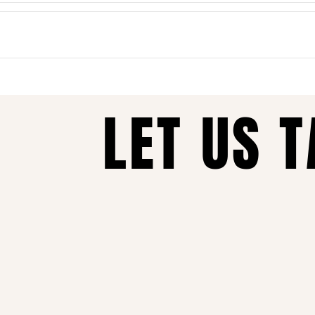
אונליין. את יכולה להזמין בכל שעה, מכל מקום, ולקבל עד הבית תוך זמן 
נות כל הזמן, איכות ללא פשרות ושירות מכל הלב – זה מה שהופך אותנו ל
LET US 