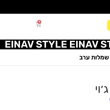
0
EINAV STYLE EINAV S
שמלות ערב
׳וי