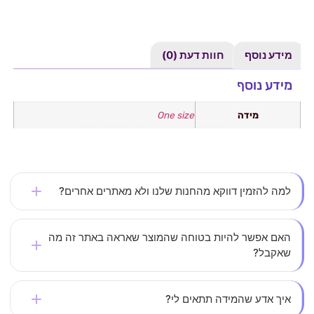
מידע נוסף
חוות דעת (0)
מידע נוסף
מידה
One size
למה להזמין דווקא מהחנות שלנו ולא מאתרים אחרים?
אצלנו את לא עוד מספר – כל לקוחה חשובה לנו. אנחנו
האם אפשר להיות בטוחה שהמוצר שאראה באתר זה מה
שאקבל?
משקיעים בבחירת בגדים איכותיים, מחמיאים ונוחים
שמתאימים לאישה הישראלית – במחירים נגישים וללא פשרות
בהחלט. כל התמונות באתר הן אותנטיות, ללא הפתעות, ואנחנו
על הסטייל.
איך אדע שהמידה תתאים לי?