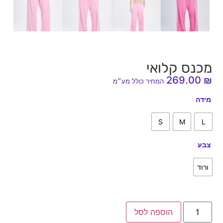
מכנס קלואי
269.00
₪
המחיר כולל מע״מ
מידה
S
M
L
צבע
ורוד
הוספה לסל