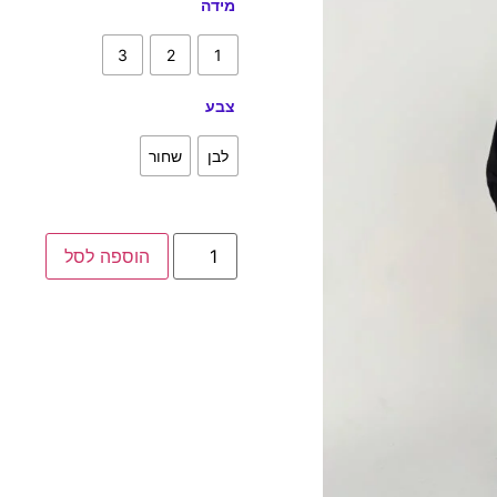
מידה
3
2
1
צבע
לבן
שחור
הוספה לסל