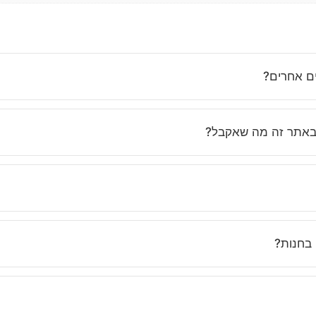
ים אחרים?
נחנו משקיעים בבחירת בגדים איכותיים, מחמיאים ונוחים שמתאימים לאי
באתר זה מה שאקבל?
ות, ואנחנו מקפידים לתאר את הפריטים בצורה מדויקת. בנוסף, השירות 
נים בוואטסאפ ובטלפון כדי לעזור לך לבחור את המידה הנכונה. ואם לא 
 בחנות?
אונליין. את יכולה להזמין בכל שעה, מכל מקום, ולקבל עד הבית תוך זמן 