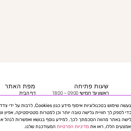
שעות פתיחה
מפת האתר
ראשון עד חמישי 09:00 – 18:00
דף הבית
שישי 09:00 – 13:00
יצירת קשר
באתר זה נעשה שימוש בטכנולוגיות איסוף מידע כגון Cookies, לרבות על י
שבת – סגור
היופי שבצניעות
די לספק לך חוויית גלישה טובה יותר וכן למטרות סטטיסטיקה, אפיון ושי
נשים
שה באתר מהווה הסכמתך לכך. למידע נוסף בנושא ואפשרות לנהל א
שמלות ערב
מצעים הללו, ראו את
מדיניות הפרטיות
המעודכנת שלנו.