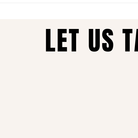
נות כל הזמן, איכות ללא פשרות ושירות מכל הלב – זה מה שהופך אותנו ל
LET US 